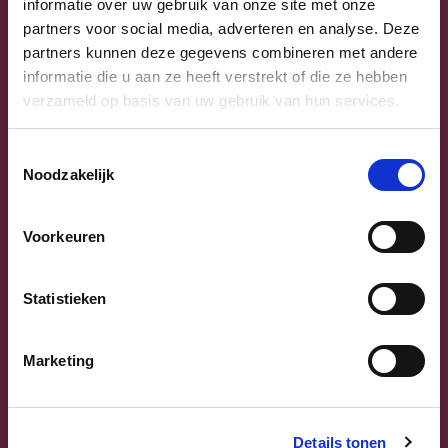
informatie over uw gebruik van onze site met onze
Uw lijsttrekkers
partners voor social media, adverteren en analyse. Deze
partners kunnen deze gegevens combineren met andere
informatie die u aan ze heeft verstrekt of die ze hebben
verzameld op basis van uw gebruik van hun services.
Toestemmingsselectie
Noodzakelijk
Voorkeuren
Previous
Next
Statistieken
Marketing
Details tonen