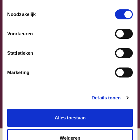
Previous
Next
Toestemmingsselectie
Noodzakelijk
Voorkeuren
Statistieken
Sammy Mahdi
Vlaams-Brabant | Federaal Parlement
Marketing
Sammy Mahdi
alle kandidaten
Details tonen
Alles toestaan
Weigeren