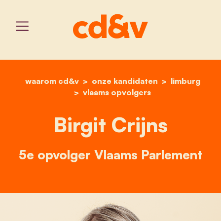
waarom cd&v
onze kandidaten
home
birgit crijns
limburg
vlaams opvolgers
Birgit Crijns
5e opvolger Vlaams Parlement