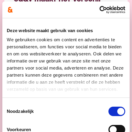
voor mantelzorgers: minder
drempels, meer
ondersteuning en meer
flexibiliteit.
Deze website maakt gebruik van cookies
We gebruiken cookies om content en advertenties te
Mantelzorgers zijn de stille helden van
personaliseren, om functies voor social media te bieden
onze samenleving. Zonder hun bijdrage
en om ons websiteverkeer te analyseren. Ook delen we
valt heel ons zorgsysteem in elkaar.
Als
informatie over uw gebruik van onze site met onze
het van cd&v afhangt verdienen
partners voor social media, adverteren en analyse. Deze
mantelzorgers daarom niet alleen meer
partners kunnen deze gegevens combineren met andere
erkenning en respect in woorden, maar
informatie die u aan ze heeft verstrekt of die ze hebben
ook betere ondersteuning in daden.
verzameld op basis van uw gebruik van hun services.
lees meer
Toestemmingsselectie
Noodzakelijk
Voorkeuren