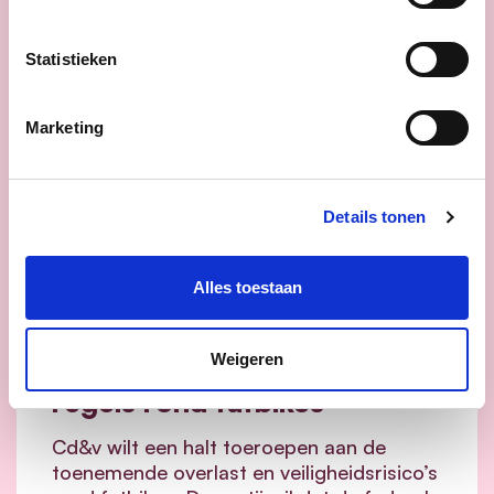
Statistieken
Marketing
Details tonen
Alles toestaan
12/06/26
Weigeren
Cd&v vraagt strengere
regels rond fatbikes
Cd&v wilt een halt toeroepen aan de
toenemende overlast en veiligheidsrisico’s