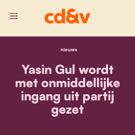
nieuws
home
yasin gul wordt met onmid
Yasin Gul wordt
met onmiddellijke
ingang uit partij
gezet