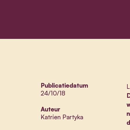
Publicatiedatum
L
24/10/18
D
w
Auteur
n
Katrien Partyka
d