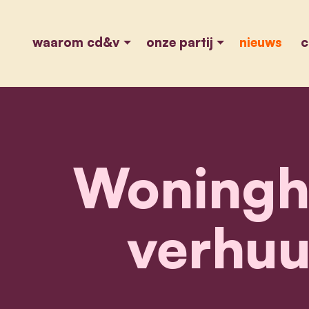
waarom cd&v
onze partij
nieuws
c
Woninghu
verhuu