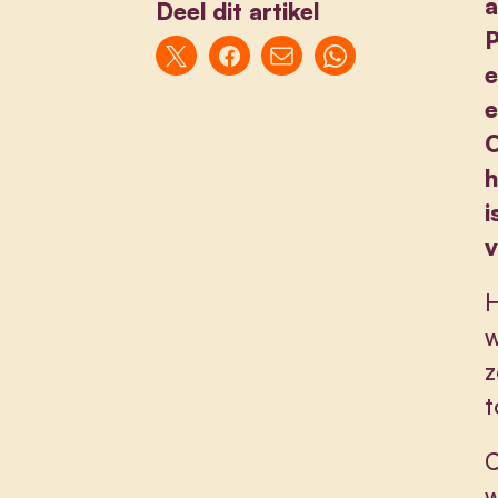
a
Deel dit artikel
P
e
e
O
h
i
v
H
w
z
t
C
w