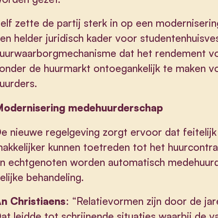
elf zette de partij sterk in op een moderniser
en helder juridisch kader voor studentenhuisve
uurwaarborgmechanisme dat het rendement vo
onder de huurmarkt ontoegankelijk te maken vo
uurders.
odernisering medehuurderschap
e nieuwe regelgeving zorgt ervoor dat feiteli
akkelijker kunnen toetreden tot het huurcontr
n echtgenoten worden automatisch medehuurde
elijke behandeling.
n Christiaens
: “Relatievormen zijn door de ja
at leidde tot schrijnende situaties waarbij de 