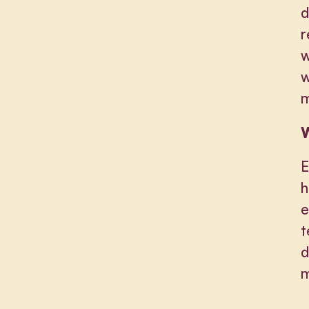
d
r
w
w
m
W
E
h
e
t
d
m