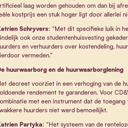
rtificieel laag worden gehouden om dan bij afre
eële kostprijs een stuk hoger ligt door allerlei 
atrien Schryvers
: “Met dit specifieke luik in
indelijk ook onze studentenhuisvesting gekader
uurders en verhuurders over kostendeling, huu
ierdoor vermeden.”
e huurwaarborg en de huurwaarborglening
et decreet voorziet in een verhoging van de 
oldoende rendement te garanderen. Voor CD&V 
ombinatie met een instrument dat de toegang t
wakkere huurders niet werd bemoeilijkt.
atrien Partyka
: “Het systeem van de renteloz