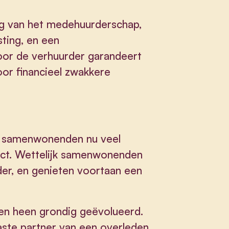
ing van het medehuurderschap,
sting, en een
or de verhuurder garandeert
or financieel zwakkere
jk samenwonenden nu veel
act. Wettelijk samenwonenden
r, en genieten voortaan een
ren heen grondig geëvolueerd.
vaste partner van een overleden