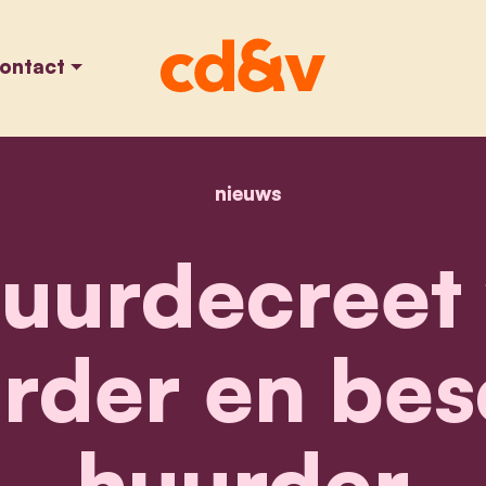
ontact
nieuws
home
woninghuurdecreet ve
urdecreet 
rder en be
huurder