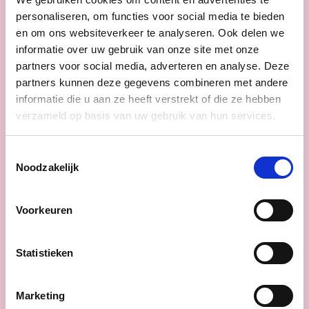
personaliseren, om functies voor social media te bieden
en om ons websiteverkeer te analyseren. Ook delen we
informatie over uw gebruik van onze site met onze
partners voor social media, adverteren en analyse. Deze
partners kunnen deze gegevens combineren met andere
16/06/26
informatie die u aan ze heeft verstrekt of die ze hebben
cd&v maakt het verschil
verzameld op basis van uw gebruik van hun services.
voor mantelzorgers: minder
drempels, meer
Toestemmingsselectie
Noodzakelijk
ondersteuning en meer
flexibiliteit.
Voorkeuren
Mantelzorgers zijn de stille helden van
onze samenleving. Zonder hun bijdrage
Statistieken
valt heel ons zorgsysteem in elkaar.
Als
het van cd&v afhangt verdienen
mantelzorgers daarom niet alleen meer
Marketing
erkenning en respect in woorden, maar