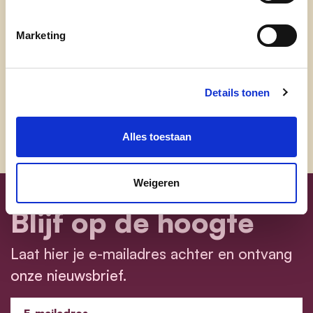
— Nathalie Muylle
Marketing
(@nathaliemuylle)
May 6,
2020
Details tonen
Alles toestaan
Weigeren
Blijf op de hoogte
Laat hier je e-mailadres achter en ontvang
onze nieuwsbrief.