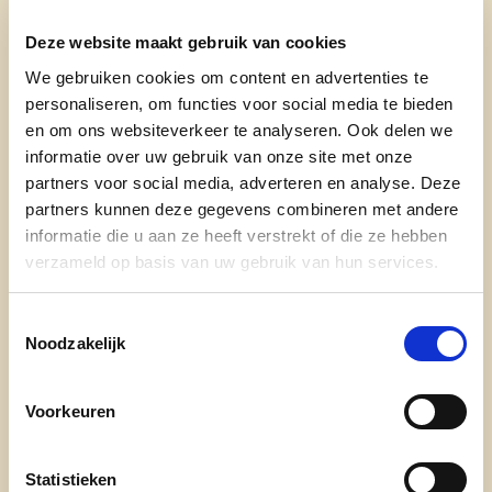
practices. Eerder werd al een gids gelanceerd
met beschermingsmaatregelen voor op het
Deze website maakt gebruik van cookies
werk. Ook die maatregelen blijven belangrijk
We gebruiken cookies om content en advertenties te
om in de winkels een veilige werkomgeving
personaliseren, om functies voor social media te bieden
mogelijk te maken.
en om ons websiteverkeer te analyseren. Ook delen we
informatie over uw gebruik van onze site met onze
partners voor social media, adverteren en analyse. Deze
partners kunnen deze gegevens combineren met andere
Vanaf maandag mogen
informatie die u aan ze heeft verstrekt of die ze hebben
verzameld op basis van uw gebruik van hun services.
winkels opnieuw open. We
rekenen op iedereen om dat
Toestemmingsselectie
Noodzakelijk
op een veilige manier te
laten verlopen.
#safetyfirst
Voorkeuren
#samentegencorona
pic.twitter.com/pzopVOu5lQ
Statistieken