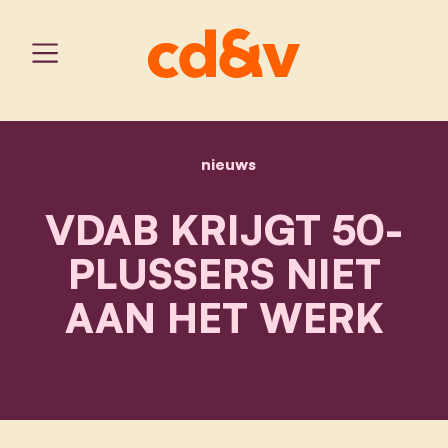
nieuws
home
vdab krijgt 50-plussers n
VDAB KRIJGT 50-
PLUSSERS NIET
AAN HET WERK