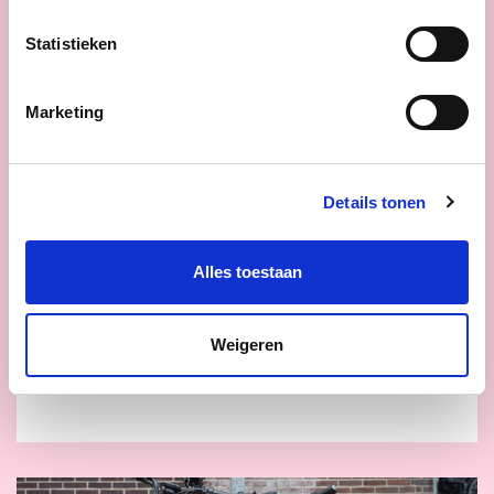
drempels, meer
Statistieken
ondersteuning en meer
flexibiliteit.
Marketing
Mantelzorgers zijn de stille helden van
onze samenleving. Zonder hun bijdrage
valt heel ons zorgsysteem in elkaar.
Als
Details tonen
het van cd&v afhangt verdienen
mantelzorgers daarom niet alleen meer
erkenning en respect in woorden, maar
Alles toestaan
ook betere ondersteuning in daden.
Weigeren
lees meer