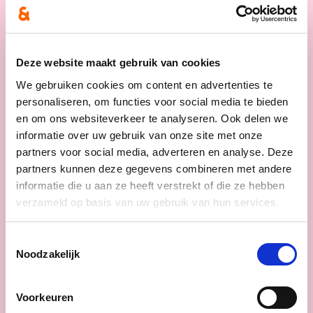
Nieuws
Deze website maakt gebruik van cookies
We gebruiken cookies om content en advertenties te
personaliseren, om functies voor social media te bieden
en om ons websiteverkeer te analyseren. Ook delen we
informatie over uw gebruik van onze site met onze
partners voor social media, adverteren en analyse. Deze
partners kunnen deze gegevens combineren met andere
informatie die u aan ze heeft verstrekt of die ze hebben
verzameld op basis van uw gebruik van hun services.
Toestemmingsselectie
Noodzakelijk
16/06/26
cd&v maakt het verschil
Voorkeuren
voor mantelzorgers: minder