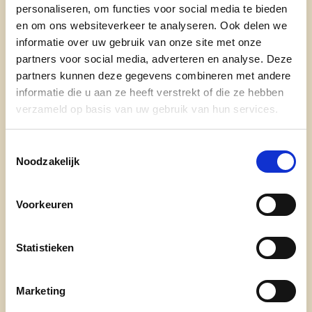
waarom cd&v
personaliseren, om functies voor social media te bieden
onze partij
en om ons websiteverkeer te analyseren. Ook delen we
informatie over uw gebruik van onze site met onze
nieuws
partners voor social media, adverteren en analyse. Deze
partners kunnen deze gegevens combineren met andere
informatie die u aan ze heeft verstrekt of die ze hebben
verzameld op basis van uw gebruik van hun services.
Toestemmingsselectie
Noodzakelijk
Engagement
Voorkeuren
onze afdelingen
Statistieken
doe mee
Marketing
contact