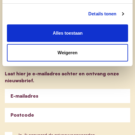
transparantieregister
evp-basisprogramma
Details tonen
evp-verkiezingsprogramma
Alles toestaan
Weigeren
Blijf op de hoogte
Laat hier je e-mailadres achter en ontvang onze
nieuwsbrief.
E-mailadres
Postcode
Ja, ik aanvaard de
privacyvoorwaarden
.