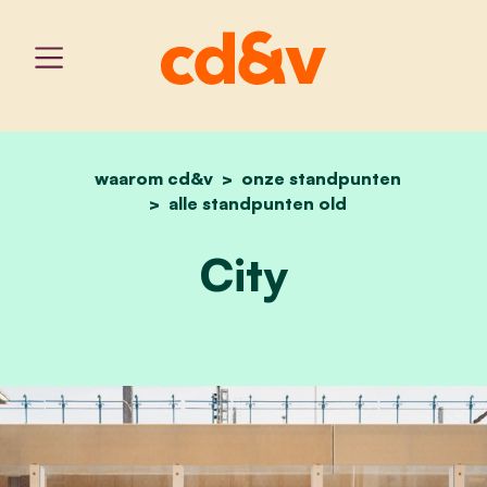
waarom cd&v
onze standpunten
home
city
alle standpunten old
City