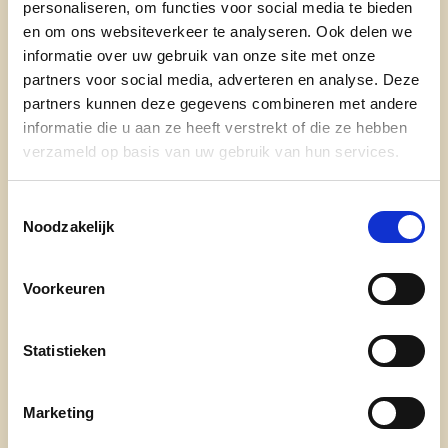
personaliseren, om functies voor social media te bieden
onze partij
en om ons websiteverkeer te analyseren. Ook delen we
informatie over uw gebruik van onze site met onze
nieuws
partners voor social media, adverteren en analyse. Deze
partners kunnen deze gegevens combineren met andere
informatie die u aan ze heeft verstrekt of die ze hebben
verzameld op basis van uw gebruik van hun services.
Toestemmingsselectie
Noodzakelijk
Engagement
Voorkeuren
onze afdelingen
Statistieken
doe mee
contact
Marketing