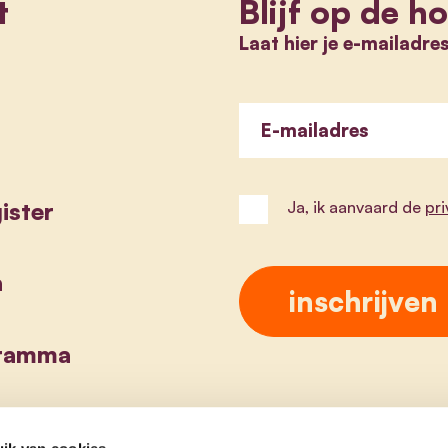
t
Blijf op de h
Laat hier je e-mailadre
E-mailadres
ister
Ja, ik aanvaard de
pr
a
gramma