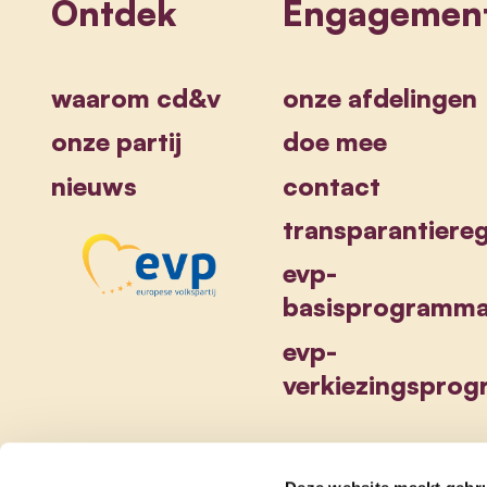
Ontdek
Engagemen
waarom cd&v
onze afdelingen
onze partij
doe mee
nieuws
contact
transparantiereg
evp-
basisprogramm
evp-
verkiezingspro