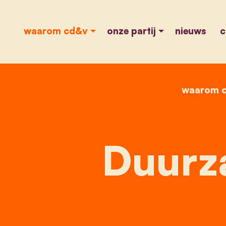
waarom cd&v
onze partij
nieuws
c
waarom 
Duurz