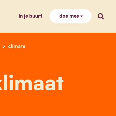
in je buurt
zoek op
doe mee
aat
climate
limaat