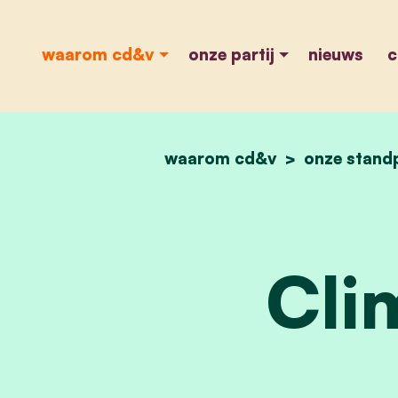
waarom cd&v
onze partij
nieuws
c
waarom cd&v
onze stand
Cli