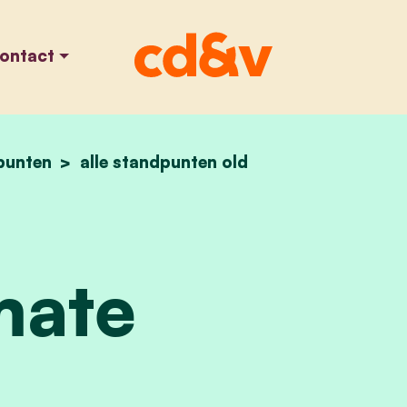
ontact
punten
home
climate
alle standpunten old
mate