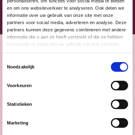
personaliseren, om functies voor social media te bieden
en om ons websiteverkeer te analyseren. Ook delen we
informatie over uw gebruik van onze site met onze
partners voor social media, adverteren en analyse. Deze
partners kunnen deze gegevens combineren met andere
informatie die u aan ze heeft verstrekt of die ze hebben
verzameld op basis van uw gebruik van hun services.
Nieuws
Toestemmingsselectie
Noodzakelijk
Voorkeuren
Statistieken
Marketing