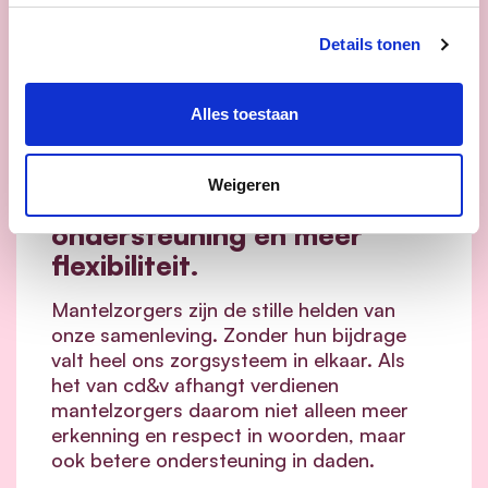
Details tonen
16/06/26
Alles toestaan
cd&v maakt het verschil
voor mantelzorgers: minder
Weigeren
drempels, meer
ondersteuning en meer
flexibiliteit.
Mantelzorgers zijn de stille helden van
onze samenleving. Zonder hun bijdrage
valt heel ons zorgsysteem in elkaar.
Als
het van cd&v afhangt verdienen
mantelzorgers daarom niet alleen meer
erkenning en respect in woorden, maar
ook betere ondersteuning in daden.