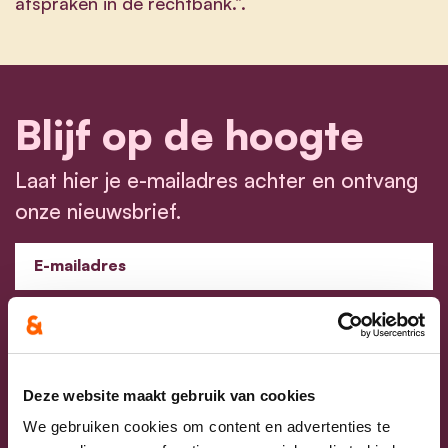
afspraken in de rechtbank.”.
Blijf op de hoogte
Laat hier je e-mailadres achter en ontvang
onze nieuwsbrief.
E-mailadres
Postcode
Ja, ik aanvaard de privacyvoorwaarden.
Deze website maakt gebruik van cookies
Klik
hier
om de privacyvoorwaarden te raadplegen
We gebruiken cookies om content en advertenties te