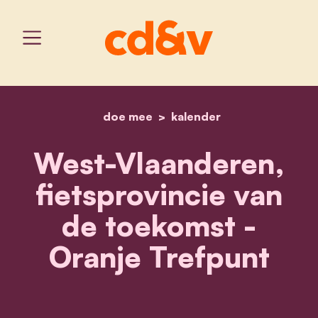
doe mee
home
kalender
oranje trefpunt – west-v
West-Vlaanderen,
fietsprovincie van
de toekomst -
Oranje Trefpunt