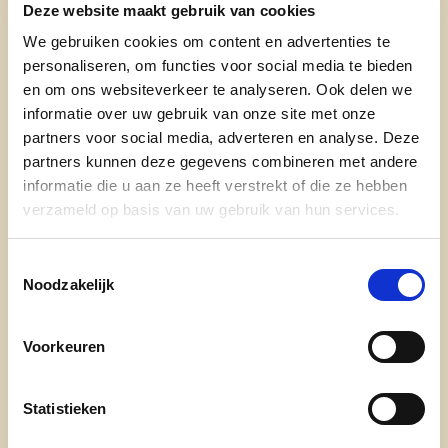
Deze website maakt gebruik van cookies
19u35 – Aspecten van een goed fietsbeleid door
We gebruiken cookies om content en advertenties te
personaliseren, om functies voor social media te bieden
Wies Callens, woordvoerder van de Fietserbond
en om ons websiteverkeer te analyseren. Ook delen we
20u35 – Reflecties door Martine Fournier,
informatie over uw gebruik van onze site met onze
Vlaams Parlementslid voor cd&v en Bart
partners voor social media, adverteren en analyse. Deze
partners kunnen deze gegevens combineren met andere
Naeyaert, gedeputeerde provincie West-
informatie die u aan ze heeft verstrekt of die ze hebben
Vlaanderen
verzameld op basis van uw gebruik van hun services.
21u00 – Netwerkreceptie
Toestemmingsselectie
Noodzakelijk
Praktisch
Wanneer
Voorkeuren
Dinsdag 3 oktober vanaf 19u00.
Statistieken
Waar