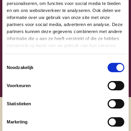
personaliseren, om functies voor social media te bieden
Achternaam
en om ons websiteverkeer te analyseren. Ook delen we
informatie over uw gebruik van onze site met onze
partners voor social media, adverteren en analyse. Deze
E-mailadres
partners kunnen deze gegevens combineren met andere
informatie die u aan ze heeft verstrekt of die ze hebben
Ja, ik aanvaard de privacyvoorwaarden.
verzameld op basis van uw gebruik van hun services.
Klik
hier
om de privacyvoorwaarden te raadplegen
Toestemmingsselectie
Noodzakelijk
Voorkeuren
Statistieken
Ontdek
Marketing