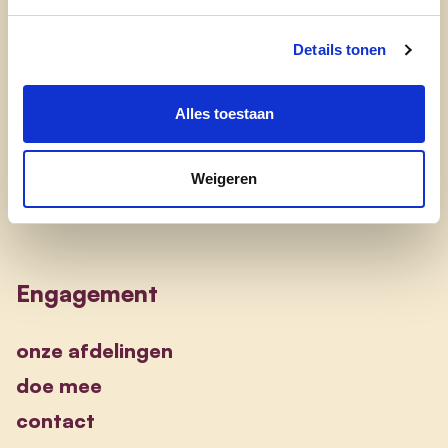
waarom cd&v
onze partij
Details tonen
nieuws
Alles toestaan
Weigeren
Engagement
onze afdelingen
doe mee
contact