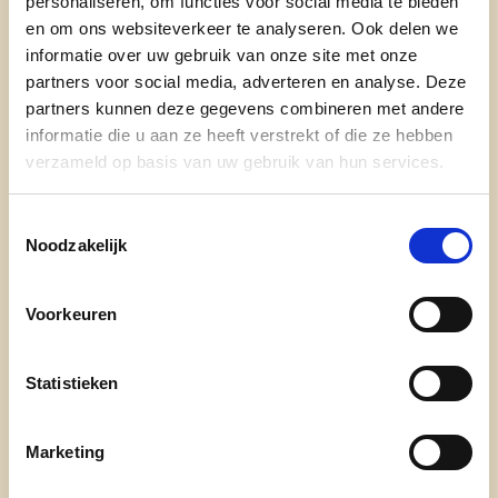
personaliseren, om functies voor social media te bieden
en om ons websiteverkeer te analyseren. Ook delen we
Het
trein
station van Brussel-Noord
informatie over uw gebruik van onze site met onze
bevindt zich op wandelafstand van Tour &
partners voor social media, adverteren en analyse. Deze
Taxis. Elke
10 minuten
rijdt er een
partners kunnen deze gegevens combineren met andere
shuttledienst
heen en weer van het
informatie die u aan ze heeft verstrekt of die ze hebben
station Brussel-Noord (onder het station)
verzameld op basis van uw gebruik van hun services.
naar de locatie van Tour & Taxis.
Toestemmingsselectie
Metro
haltes Ijzer, Ribeaucourt en
Noodzakelijk
Pannenhuis zijn op 10 minuten
wandelafstand.
Voorkeuren
Auto:
Tour & Taxis bevindt zich in de lage
emissiezone. Controleer op
lez.brussels
of
Statistieken
jouw voertuig is toegestaan.
Er zijn twee parkings op de site. Beide
Marketing
parkings zijn betalend hebben een kostprijs
van 3 euro per uur.