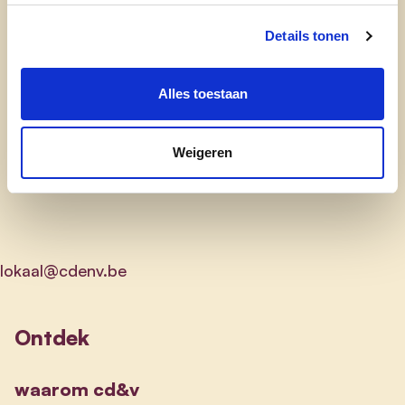
Parking 'Esplanade' - Havenlaan 88 of
Details tonen
Anna Bochdreef, 1000 Brussel.
Alles toestaan
Parking 'Park lane' - Picardstraat 13, 1000
Brussel
Weigeren
lokaal@cdenv.be
Ontdek
waarom cd&v