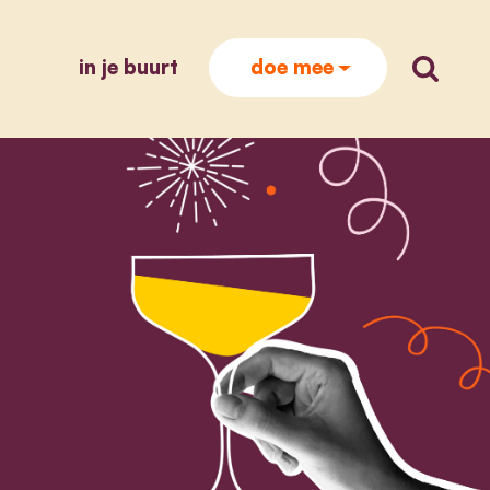
in je buurt
zoek op
doe mee