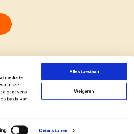
Alles toestaan
al media te
 van onze
Weigeren
deze gegevens
 op basis van
copyright © cd&v
Privacyverklaring
|
Cookie verklaring
ing
Details tonen