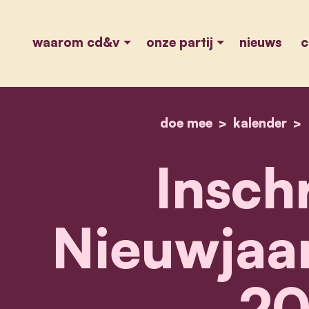
waarom cd&v
onze partij
nieuws
c
doe mee
kalender
Inschr
Nieuwjaar
20