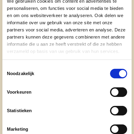
We gebruiken cookies om content en advertenties te
Het blijft niet bij enkel deze campagne. Ook de
personaliseren, om functies voor social media te bieden
komende periode zal VAD/De Druglijn blijven
en om ons websiteverkeer te analyseren. Ook delen we
inzetten op cocaïne. Zo is VAD bezig met een
informatie over uw gebruik van onze site met onze
grondig onderzoek naar wie vandaag in
partners voor social media, adverteren en analyse. Deze
Vlaanderen cocaïne gebruikt, waarom zij dit doen
partners kunnen deze gegevens combineren met andere
en waarom sommige mensen met hun
informatie die u aan ze heeft verstrekt of die ze hebben
cocaïnegebruik in de problemen komen. Op basis
verzameld op basis van uw gebruik van hun services.
van de resultaten bekijkt VAD verder hoe ze het
aanbod aan preventie en zorg rond cocaïne
Toestemmingsselectie
Noodzakelijk
verder kunnen versterken. Ook daarin kunnen de
animatievideo’s rond cocaïne nog een plaats
krijgen, bijvoorbeeld in het kader van een alcohol-
Voorkeuren
en drugbeleid in bepaalde settings. Na de
campagne worden de filmpjes ook verder
Statistieken
gebruikt op de website van De Druglijn.
De teasers bekijken kan via :
Marketing