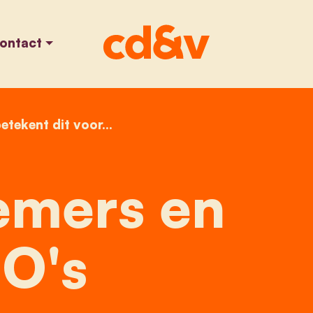
ontact
etekent dit voor...
home
ondernemers
mers en
O's