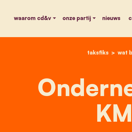
waarom cd&v
onze partij
nieuws
c
taksfiks
wat b
Onderne
KM