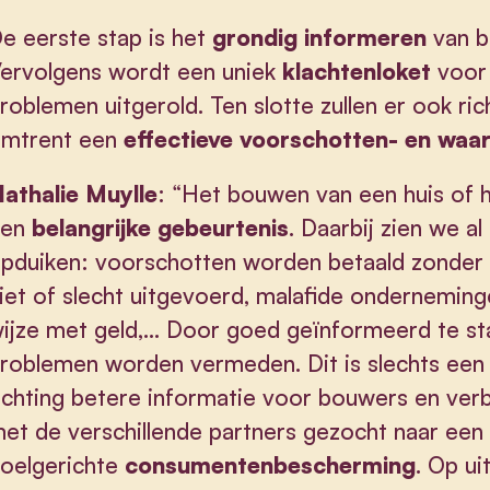
e eerste stap is het
grondig informeren
van 
ervolgens wordt een uniek
klachtenloket
voor
roblemen uitgerold. Ten slotte zullen er ook ri
mtrent een
effectieve voorschotten- en waa
athalie Muylle
: “Het bouwen van een huis of h
en
belangrijke gebeurtenis
. Daarbij zien we 
pduiken: voorschotten worden betaald zonder
iet of slecht uitgevoerd, malafide ondernemin
ijze met geld,… Door goed geïnformeerd te sta
roblemen worden vermeden. Dit is slechts een 
ichting betere informatie voor bouwers en ver
et de verschillende partners gezocht naar een
oelgerichte
consumentenbescherming
. Op ui