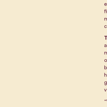
e
f
c
T
a
m
o
b
h
g
v
“