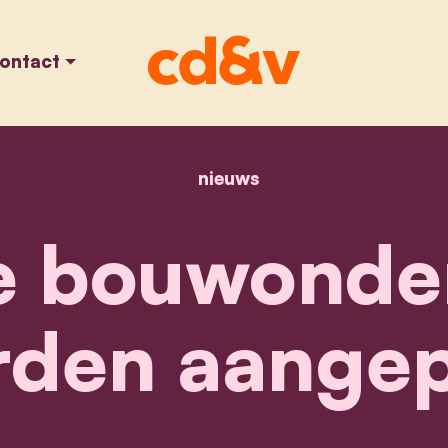
ontact
nieuws
home
malafide bouwondern
de bouwonde
den aange