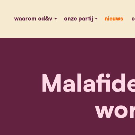
waarom cd&v
onze partij
nieuws
c
Malafi
wor