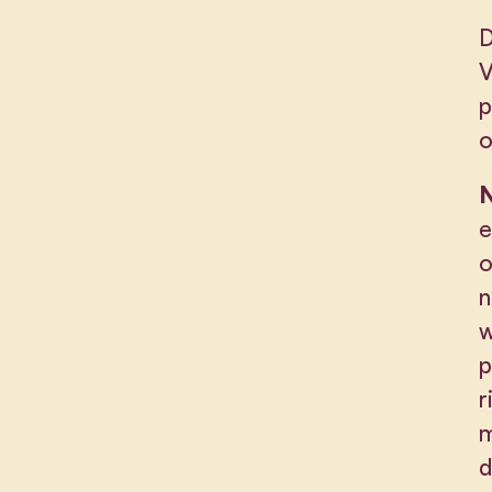
D
V
p
o
N
e
o
n
w
p
r
m
d