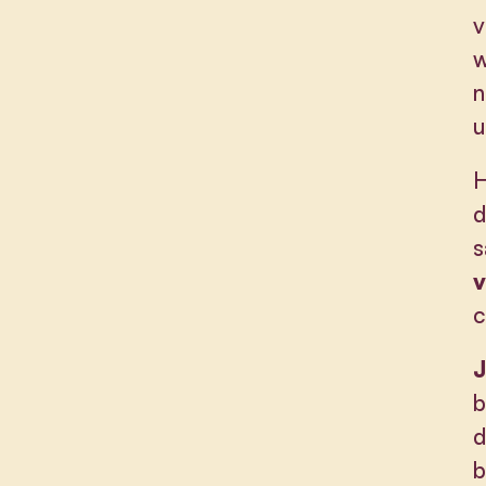
v
w
n
u
H
d
s
v
c
J
b
d
b