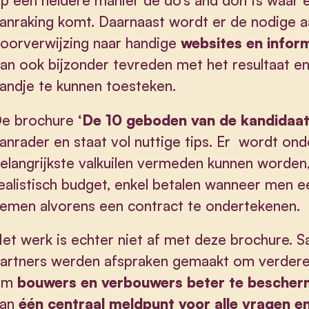
p een heldere manier de do’s and don’ts waar 
anraking komt. Daarnaast wordt er de nodige 
oorverwijzing naar handige
websites en infor
an ook bijzonder tevreden met het resultaat e
andje te kunnen toesteken.
e brochure
‘De 10 geboden van de kandidaa
anrader en staat vol nuttige tips. Er wordt o
elangrijkste valkuilen vermeden kunnen worden,
ealistisch budget, enkel betalen wanneer men ee
emen alvorens een contract te ondertekenen.
et werk is echter niet af met deze brochure. 
artners werden afspraken gemaakt om verdere
om
bouwers en verbouwers beter te besche
an
één centraal meldpunt voor alle vragen e