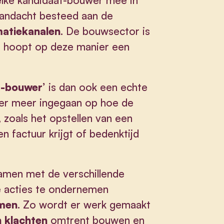
elke kandidaat-bouwer mee in
aandacht besteed aan de
matiekanalen
. De bouwsector is
n hoopt op deze manier een
t-bouwer’
is dan ook een echte
nder meer ingegaan op hoe de
 zoals het opstellen van een
n factuur krijgt of bedenktijd
Samen met de verschillende
 acties te ondernemen
rmen
. Zo wordt er werk gemaakt
n klachten
omtrent bouwen en