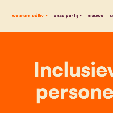
waarom cd&v
onze partij
nieuws
c
Inclusi
persone