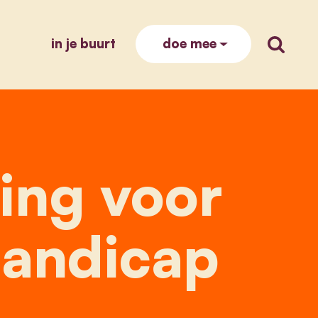
in je buurt
zoek op
doe mee
ng voor personen met een handicap
ing voor
handicap