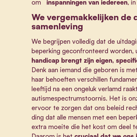
om
inspanningen van iedereen
, i
We vergemakkelijken de 
samenleving
We begrijpen volledig dat de uitd
beperking geconfronteerd worden, un
handicap brengt zijn eigen, speci
Denk aan iemand die geboren is met 
haar behoeften verschillen fundamen
leeftijd na een ongeluk verlamd raak
autismespectrumstoornis. Het is on
ervoor te zorgen dat ons beleid rech
ding dat alle mensen met een beperk
extra moeite die het kost om deel 
Daarom is het
cruciaal dat we on