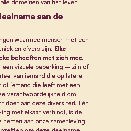
n alle domeinen van het leven.
deelname aan de
agingen waarmee mensen met een
iek en divers zijn.
Elke
fieke behoeften met zich mee
.
een visuele beperking – zijn of
teel van iemand die op latere
t of iemand die leeft met een
ze verantwoordelijkheid om
t doet aan deze diversiteit. Eén
ing met elkaar verbindt, is de
te nemen aan onze samenleving.
s inzetten om deze deelname