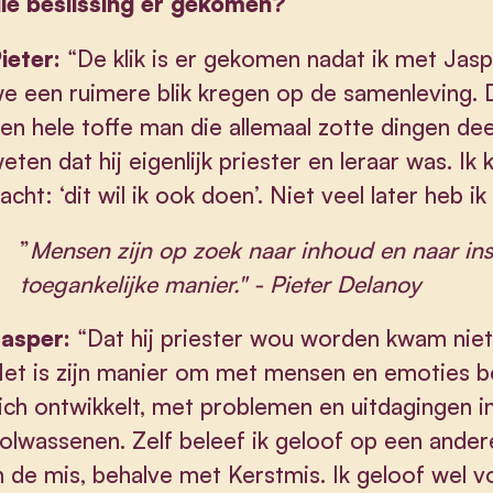
ie beslissing er gekomen?
ieter:
“De klik is er gekomen nadat ik met Jas
e een ruimere blik kregen op de samenleving. 
en hele toffe man die allemaal zotte dingen d
eten dat hij eigenlijk priester en leraar was. 
acht: ‘dit wil ik ook doen’. Niet veel later heb i
”
Mensen zijn op zoek naar inhoud en naar ins
toegankelijke manier." - Pieter Delanoy
asper:
“Dat hij priester wou worden kwam niet 
et is zijn manier om met mensen en emoties be
ich ontwikkelt, met problemen en uitdagingen i
olwassenen. Zelf beleef ik geloof op een ander
n de mis, behalve met Kerstmis. Ik geloof wel 