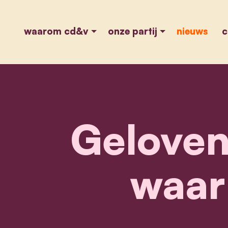
waarom cd&v
onze partij
nieuws
c
Geloven
waar 