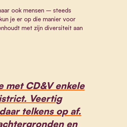
 maar ook mensen – steeds
un je er op die manier voor
nhoudt met zijn diversiteit aan
e met CD&V enkele
trict. Veertig
aar telkens op af.
 achtergronden en