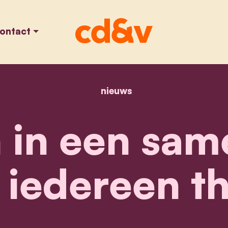
ontact
nieuws
home
geloven in een samenl
 in een sam
iedereen th