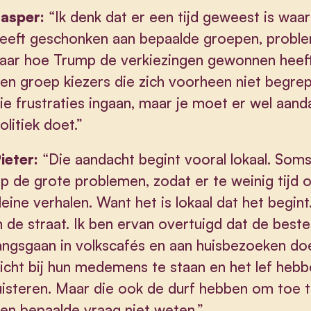
asper:
“Ik denk dat er een tijd geweest is waar
eeft geschonken aan bepaalde groepen, probleme
aar hoe Trump de verkiezingen gewonnen heeft
en groep kiezers die zich voorheen niet begrep
ie frustraties ingaan, maar je moet er wel aand
olitiek doet.”
ieter:
“Die aandacht begint vooral lokaal. Som
p de grote problemen, zodat er te weinig tijd ov
leine verhalen. Want het is lokaal dat het begin
n de straat. Ik ben ervan overtuigd dat de beste 
angsgaan in volkscafés en aan huisbezoeken doe
icht bij hun medemens te staan en het lef heb
uisteren. Maar die ook de durf hebben om toe 
en bepaalde vraag niet weten.”