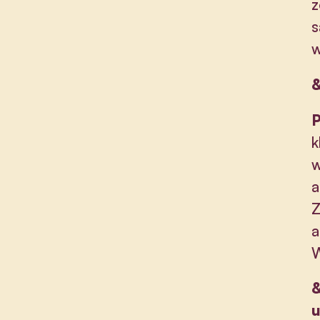
z
s
w
P
k
w
a
Z
a
W
u