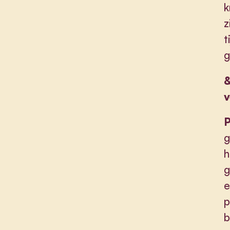
k
z
t
g
v
P
g
h
g
e
p
b