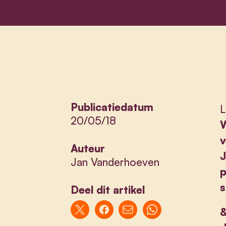
Publicatiedatum
L
20/05/18
W
v
Auteur
J
Jan Vanderhoeven
p
s
Deel dit artikel