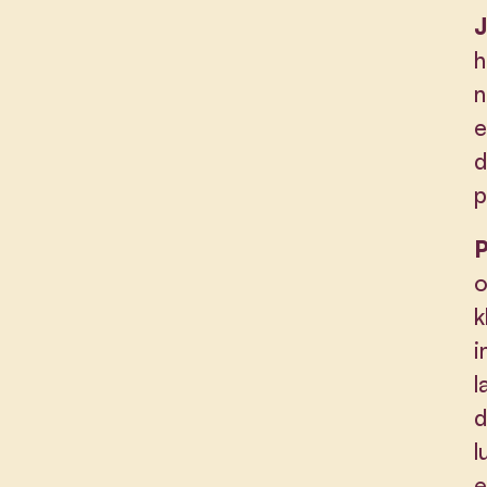
J
h
n
e
d
p
P
o
k
i
l
d
l
e