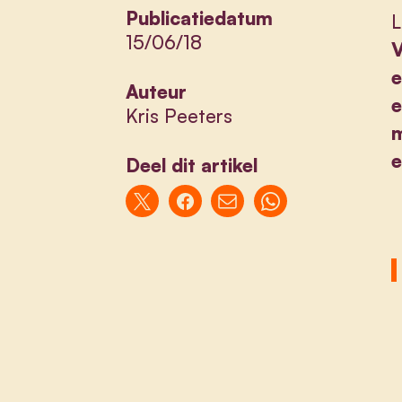
Publicatiedatum
L
15/06/18
V
e
Auteur
e
Kris Peeters
m
e
Deel dit artikel