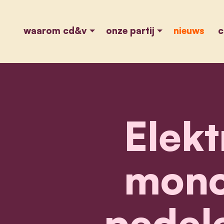
waarom cd&v
onze partij
nieuws
c
Elekt
mono
pedele