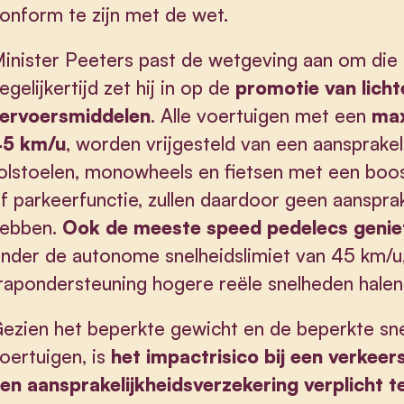
onform te zijn met de wet.
inister Peeters past de wetgeving aan om die a
egelijkertijd zet hij in op de
promotie van licht
ervoersmiddelen
. Alle voertuigen met een
max
45 km/u
, worden vrijgesteld van een aansprakel
olstoelen, monowheels en fietsen met een boost-
f parkeerfunctie, zullen daardoor geen aanspra
ebben.
Ook de meeste speed pedelecs geniete
nder de autonome snelheidslimiet van 45 km/u
rapondersteuning hogere reële snelheden halen
ezien het beperkte gewicht en de beperkte snel
oertuigen, is
het impactrisico bij een verkeer
en aansprakelijkheidsverzekering verplicht 