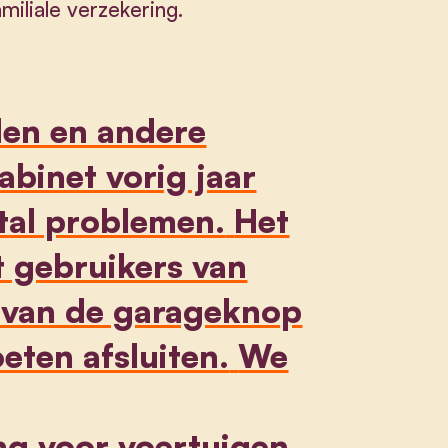
iliale verzekering.
lden en andere
abinet vorig jaar
tal problemen.
Het
at gebruikers van
e van de garageknop
eten afsluiten.
We
ng voor voertuigen