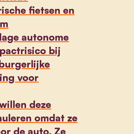
ische fietsen en
om
 lage autonome
actrisico bij
burgerlijke
ing voor
willen deze
muleren omdat ze
oor de auto. Ze