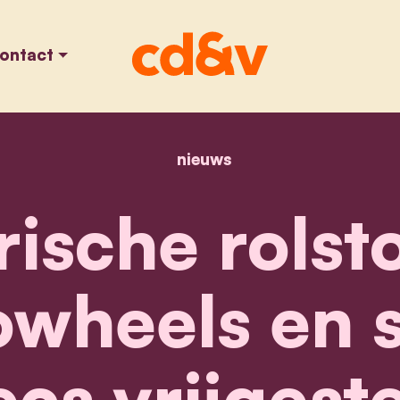
ontact
nieuws
home
elektrische rolstoele
rische rolst
wheels en 
cs vrijgest