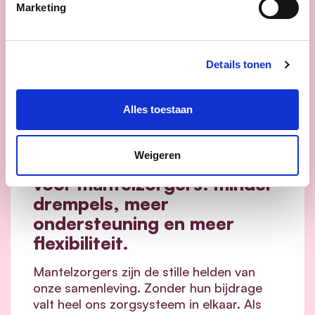
Marketing
Details tonen
Alles toestaan
16/06/26
Weigeren
cd&v maakt het verschil
voor mantelzorgers: minder
drempels, meer
ondersteuning en meer
flexibiliteit.
Mantelzorgers zijn de stille helden van
onze samenleving. Zonder hun bijdrage
valt heel ons zorgsysteem in elkaar.
Als