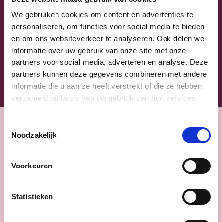
We gebruiken cookies om content en advertenties te
Ja, ik aanvaard de privacyvoorwaarden.
personaliseren, om functies voor social media te bieden
Klik
hier
om de privacyvoorwaarden te raadplegen
en om ons websiteverkeer te analyseren. Ook delen we
informatie over uw gebruik van onze site met onze
partners voor social media, adverteren en analyse. Deze
partners kunnen deze gegevens combineren met andere
informatie die u aan ze heeft verstrekt of die ze hebben
verzameld op basis van uw gebruik van hun services.
Toestemmingsselectie
Nieuws
Noodzakelijk
Voorkeuren
Statistieken