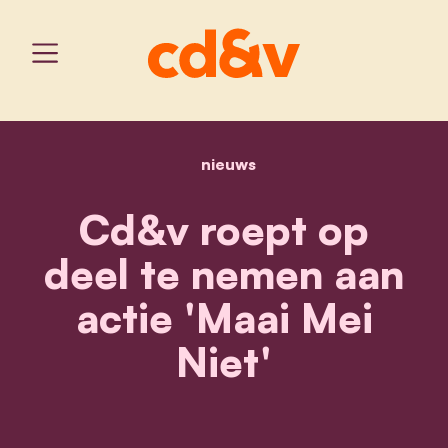
nieuws
home
cd&v roept op deel te ne
Cd&v roept op
deel te nemen aan
actie 'Maai Mei
Niet'