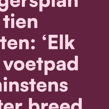
tien
ten: ‘Elk
 voetpad
instens
er breed