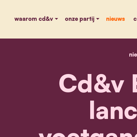
waarom cd&v
onze partij
nieuws
c
ni
Cd&v B
lanc
voetgan