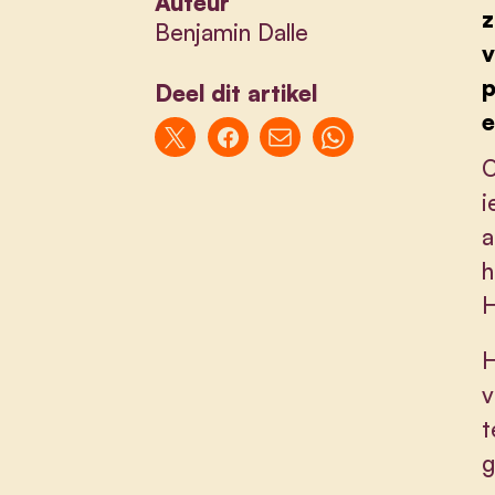
Auteur
z
Benjamin Dalle
v
p
Deel dit artikel
e
O
i
a
h
H
H
v
t
g