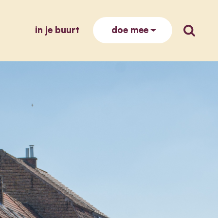
in je buurt
zoek op
doe mee
 prioriteiten: ‘elk brussels voetpad moet minsten