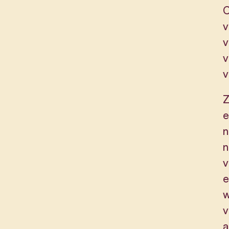
C
v
v
v
v
Z
e
n
n
v
e
w
v
a