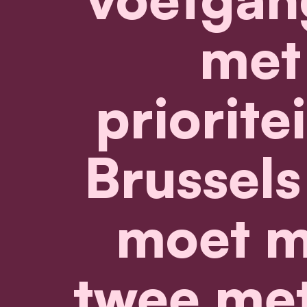
met 
prioritei
Brussels
moet m
twee met