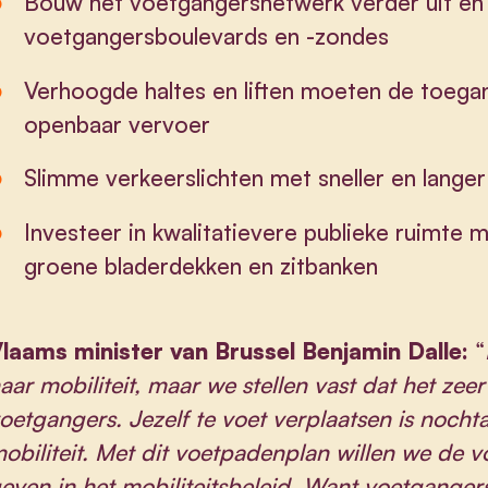
Bouw het voetgangersnetwerk verder uit en 
voetgangersboulevards en -zondes
Verhoogde haltes en liften moeten de toegan
openbaar vervoer
Slimme verkeerslichten met sneller en lange
Investeer in kwalitatievere publieke ruimte m
groene bladerdekken en zitbanken
laams minister van Brussel Benjamin Dalle:
“
aar mobiliteit, maar we stellen vast dat het ze
oetgangers. Jezelf te voet verplaatsen is noc
obiliteit. Met dit voetpadenplan willen we de 
even in het mobiliteitsbeleid. Want voetgangers