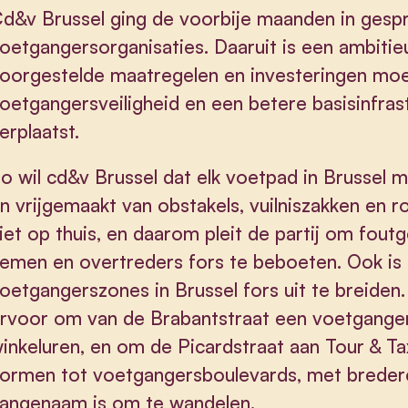
d&v Brussel ging de voorbije maanden in gesp
oetgangersorganisaties. Daaruit is een ambiti
oorgestelde maatregelen en investeringen moe
oetgangersveiligheid en een betere basisinfras
erplaatst.
o wil cd&v Brussel dat elk voetpad in Brussel 
n vrijgemaakt van obstakels, vuilniszakken en 
iet op thuis, en daarom pleit de partij om foutg
emen en overtreders fors te beboeten. Ook is h
oetgangerszones in Brussel fors uit te breiden
rvoor om van de Brabantstraat een voetganger
inkeluren, en om de Picardstraat aan Tour & Ta
ormen tot voetgangersboulevards, met breder
angenaam is om te wandelen.