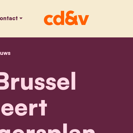
ontact
euws
home
cd&v brussel lanceert voetgangersplan met tien
russel
eert
gersplan