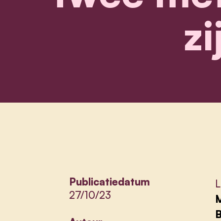
zi
Publicatiedatum
L
27/10/23
M
B