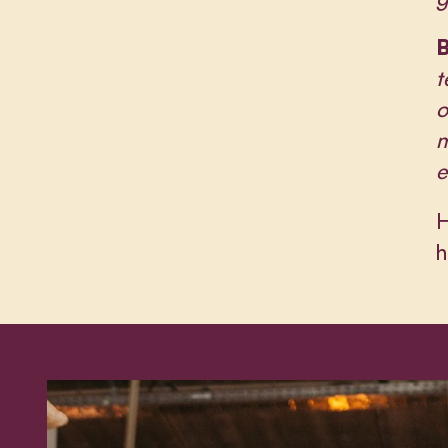
B
t
o
m
e
H
h