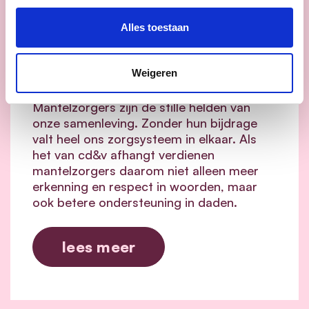
cd&v maakt het verschil
voor mantelzorgers: minder
Alles toestaan
drempels, meer
ondersteuning en meer
Weigeren
flexibiliteit.
Mantelzorgers zijn de stille helden van
onze samenleving. Zonder hun bijdrage
valt heel ons zorgsysteem in elkaar.
Als
het van cd&v afhangt verdienen
mantelzorgers daarom niet alleen meer
erkenning en respect in woorden, maar
ook betere ondersteuning in daden.
lees meer