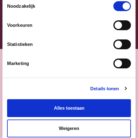
Klik
hier
om de privacyvoorwaarden te raadplegen
Noodzakelijk
Voorkeuren
Statistieken
Marketing
Nieuws
Details tonen
Alles toestaan
Weigeren