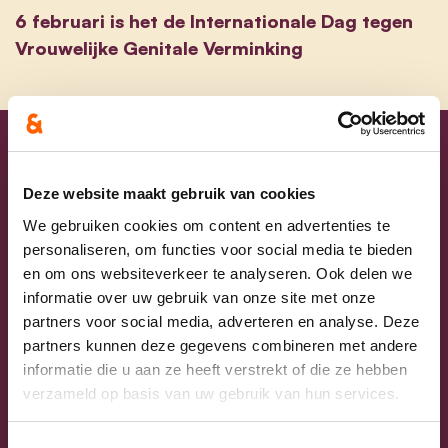
6 februari is het de Internationale Dag tegen
Vrouwelijke Genitale Verminking
Blijf op de hoogte
Deze website maakt gebruik van cookies
Laat hier je e-mailadres achter en ontvang
We gebruiken cookies om content en advertenties te
personaliseren, om functies voor social media te bieden
onze nieuwsbrief.
en om ons websiteverkeer te analyseren. Ook delen we
informatie over uw gebruik van onze site met onze
E-mailadres
partners voor social media, adverteren en analyse. Deze
partners kunnen deze gegevens combineren met andere
informatie die u aan ze heeft verstrekt of die ze hebben
Postcode
verzameld op basis van uw gebruik van hun services.
Ja, ik aanvaard de privacyvoorwaarden.
Toestemmingsselectie