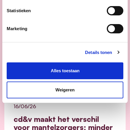
Nieuws
Statistieken
Marketing
Details tonen
Alles toestaan
Weigeren
16/06/26
cd&v maakt het verschil
voor mantelzorgers: minder