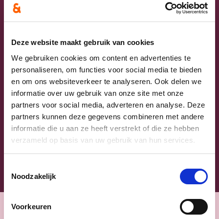
Laat hier je e-mailadres achter en ontvang
onze nieuwsbrief.
Deze website maakt gebruik van cookies
E-mailadres
We gebruiken cookies om content en advertenties te
personaliseren, om functies voor social media te bieden
Postcode
en om ons websiteverkeer te analyseren. Ook delen we
informatie over uw gebruik van onze site met onze
Ja, ik aanvaard de privacyvoorwaarden.
partners voor social media, adverteren en analyse. Deze
partners kunnen deze gegevens combineren met andere
Klik
hier
om de privacyvoorwaarden te raadplegen
informatie die u aan ze heeft verstrekt of die ze hebben
verzameld op basis van uw gebruik van hun services.
Toestemmingsselectie
Noodzakelijk
Voorkeuren