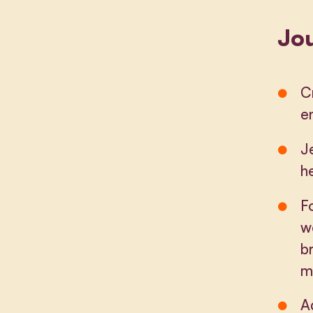
Jou
C
e
J
h
F
w
b
m
A