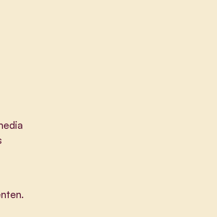
media
s
nten.