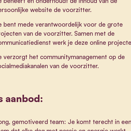
e beheert en onderhoudt de inhoud van de
ersoonlijke website de voorzitter.
e bent mede verantwoordelijk voor de grote
rojecten van de voorzitter. Samen met de
ommunicatiedienst werk je deze online projecten
e verzorgt het communitymanagement op de
ocialmediakanalen van de voorzitter.
s aanbod:
ong, gemotiveerd team: Je komt terecht in ee
eam dat elke dag met passie en energie werkt.