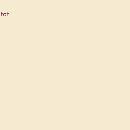
 tot
e
e