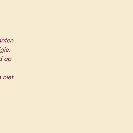
anten
gie,
d op
 niet