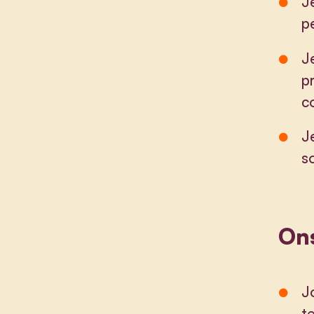
J
p
J
p
c
J
s
On
J
t