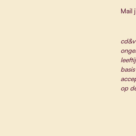
Mail 
cd&v 
ongea
leeft
basis
accep
op de