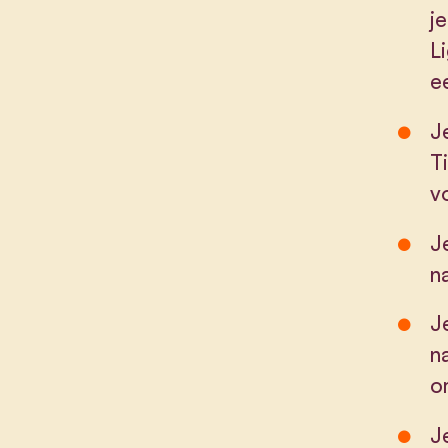
j
L
e
J
T
v
J
na
J
n
o
J