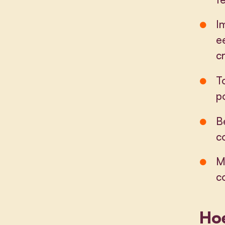
I
e
c
T
po
B
c
M
c
Ho