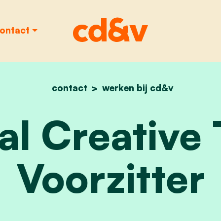
ontact
contact
werken bij cd&v
home
vacature: digital crea
tal Creative
Voorzitter