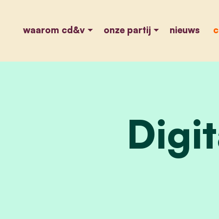
waarom cd&v
onze partij
nieuws
c
Digi