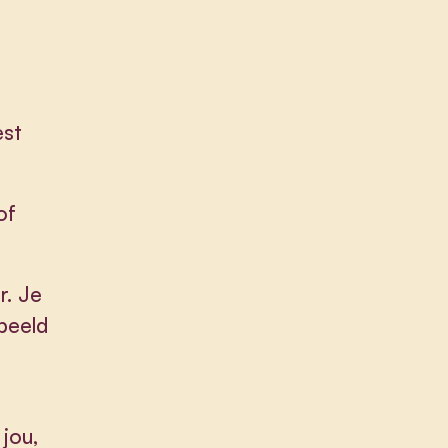
est
of
r. Je
 beeld
jou,