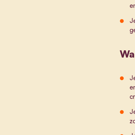
e
J
g
Wat
J
e
cr
J
z