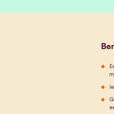
Ben
E
m
I
G
e