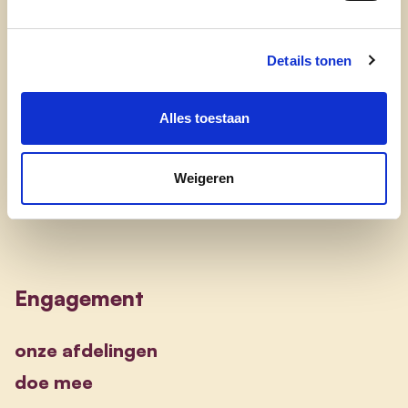
waarom cd&v
Details tonen
onze partij
nieuws
Alles toestaan
Weigeren
Engagement
onze afdelingen
doe mee