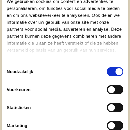
We gebruiken cookies om content en advertenties te
Juridische dienst
personaliseren, om functies voor social media te bieden
Informatiebeleid
en om ons websiteverkeer te analyseren. Ook delen we
informatie over uw gebruik van onze site met onze
partners voor social media, adverteren en analyse. Deze
partners kunnen deze gegevens combineren met andere
tom.dehaene@vlaamsbrabant.be
informatie die u aan ze heeft verstrekt of die ze hebben
Bezoek website
verzameld op basis van uw gebruik van hun services.
@tomdehaene
Toestemmingsselectie
@Tom.Dehaene.pagina
Noodzakelijk
Voorkeuren
Statistieken
Ontdek
Marketing