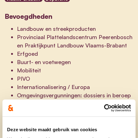
Bevoegdheden
Landbouw en streekproducten
Provinciaal Plattelandscentrum Peerenbosch
en Praktijkpunt Landbouw Vlaams-Brabant
Erfgoed
Buurt- en voetwegen
Mobiliteit
PIVO
Internationalisering / Europa
Omgevingsvergunningen: dossiers in beroep
arrondissement Halle-Vilvoorde
Welzijn op het werk IDPB – provinciaal
comité ter bevordering van de arbeid
Slimme regio
Deze website maakt gebruik van cookies
Steunpunt data & analyse