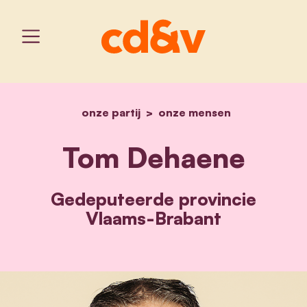
onze partij
home
onze mensen
tom dehaene
Tom Dehaene
Gedeputeerde provincie
Vlaams-Brabant