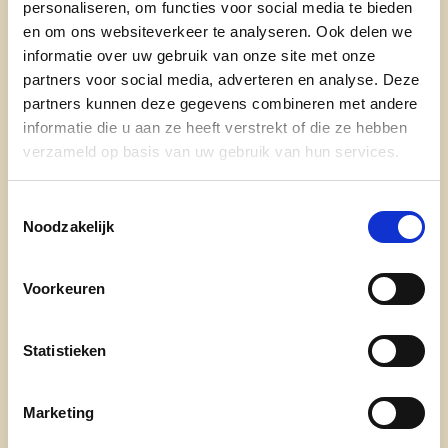
personaliseren, om functies voor social media te bieden
onze partij
en om ons websiteverkeer te analyseren. Ook delen we
informatie over uw gebruik van onze site met onze
nieuws
partners voor social media, adverteren en analyse. Deze
partners kunnen deze gegevens combineren met andere
informatie die u aan ze heeft verstrekt of die ze hebben
verzameld op basis van uw gebruik van hun services.
Toestemmingsselectie
Noodzakelijk
Engagement
Voorkeuren
onze afdelingen
Statistieken
doe mee
contact
Marketing