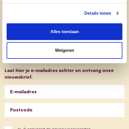
transparantieregister
evp-basisprogramma
Details tonen
evp-verkiezingsprogramma
Alles toestaan
Weigeren
Blijf op de hoogte
Laat hier je e-mailadres achter en ontvang onze
nieuwsbrief.
E-mailadres
Postcode
Ja, ik aanvaard de
privacyvoorwaarden
.