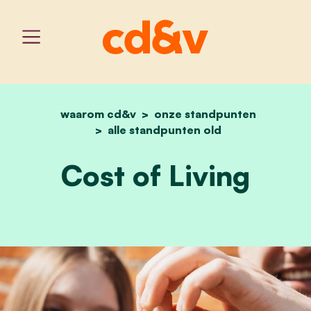
waarom cd&v
onze standpunten
home
cost of living
alle standpunten old
Cost of Living