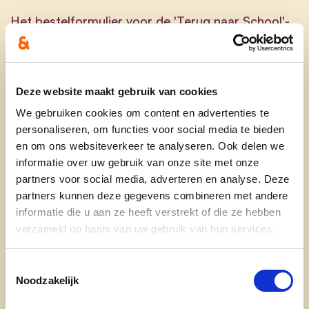
Het bestelformulier voor de 'Terug naar School'-
actie is afgesloten.
Voor meer informatie contacteer
lokaal@cdenv.be
.
Deze website maakt gebruik van cookies
We gebruiken cookies om content en advertenties te
personaliseren, om functies voor social media te bieden
en om ons websiteverkeer te analyseren. Ook delen we
informatie over uw gebruik van onze site met onze
partners voor social media, adverteren en analyse. Deze
partners kunnen deze gegevens combineren met andere
Ontdek
informatie die u aan ze heeft verstrekt of die ze hebben
verzameld op basis van uw gebruik van hun services.
waarom cd&v
onze partij
Toestemmingsselectie
Noodzakelijk
nieuws