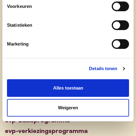
Voorkeuren
Statistieken
Marketing
Engagement
Details tonen
onze afdelingen
doe mee
Alles toestaan
contact
Weigeren
transparantieregister
evp-basisprogramma
evp-verkiezingsprogramma