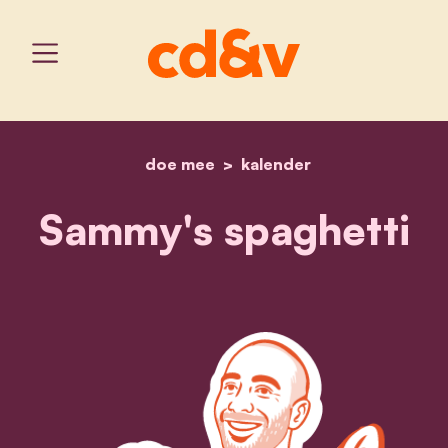
doe mee
home
kalender
sammy's spaghetti
Sammy's spaghetti