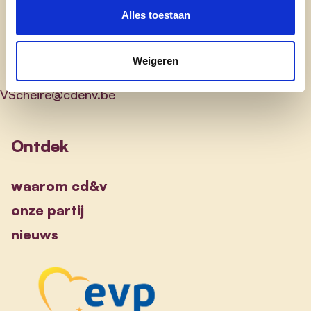
Alles toestaan
Weigeren
VScheire@cdenv.be
Ontdek
waarom cd&v
onze partij
nieuws