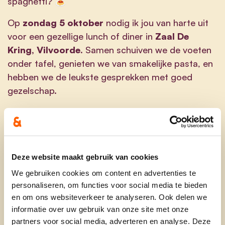
spaghetti? 🍝
Op
zondag 5 oktober
nodig ik jou van harte uit
voor een gezellige lunch of diner in
Zaal De
Kring, Vilvoorde
. Samen schuiven we de voeten
onder tafel, genieten we van smakelijke pasta, en
hebben we de leukste gesprekken met goed
gezelschap.
Schrijf je
hier
in.
Of je nu komt voor de gezellige babbels, de
heerlijke spaghetti, of beide – je bent altijd
Deze website maakt gebruik van cookies
welkom! Kom langs, deel een maaltijd, en breng
We gebruiken cookies om content en advertenties te
vooral ook je familie en vrienden mee. Wie zegt er
personaliseren, om functies voor social media te bieden
nu nee tegen een middag vol gezelligheid en
en om ons websiteverkeer te analyseren. Ook delen we
lekker eten?
informatie over uw gebruik van onze site met onze
partners voor social media, adverteren en analyse. Deze
Datum:
Zondag 5 oktober