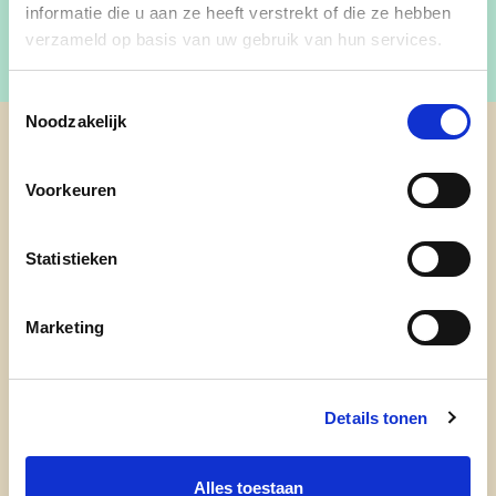
informatie die u aan ze heeft verstrekt of die ze hebben
verzameld op basis van uw gebruik van hun services.
Toestemmingsselectie
Noodzakelijk
Ontdek
Voorkeuren
waarom cd&v
Statistieken
onze partij
nieuws
Marketing
Details tonen
Alles toestaan