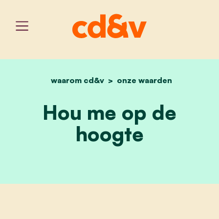
waarom cd&v
home
onze waarden
hou me op de hoogte
Hou me op de
hoogte