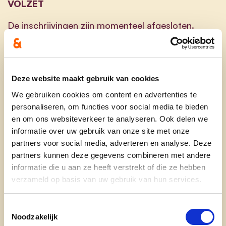
VOLZET
De inschrijvingen zijn momenteel afgesloten.
Wil je toch nog aanwezig zijn? Mail naar
leden@cdenv.be
en zet je op de wachtlijst. We
nemen met jou contact op zodra er een plaatsje
Deze website maakt gebruik van cookies
vrijkomt.
We gebruiken cookies om content en advertenties te
personaliseren, om functies voor social media te bieden
en om ons websiteverkeer te analyseren. Ook delen we
informatie over uw gebruik van onze site met onze
partners voor social media, adverteren en analyse. Deze
partners kunnen deze gegevens combineren met andere
informatie die u aan ze heeft verstrekt of die ze hebben
Ontdek
verzameld op basis van uw gebruik van hun services.
waarom cd&v
Toestemmingsselectie
Noodzakelijk
onze partij