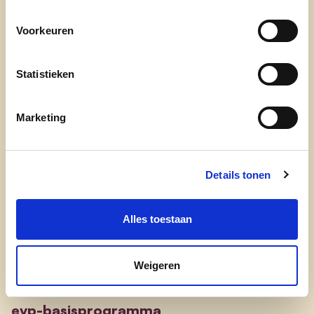
nieuws
Voorkeuren
Statistieken
Marketing
Engagement
Details tonen
onze afdelingen
Alles toestaan
doe mee
contact
Weigeren
transparantieregister
evp-basisprogramma