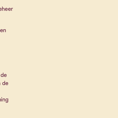
eheer
ren
 de
m de
ning