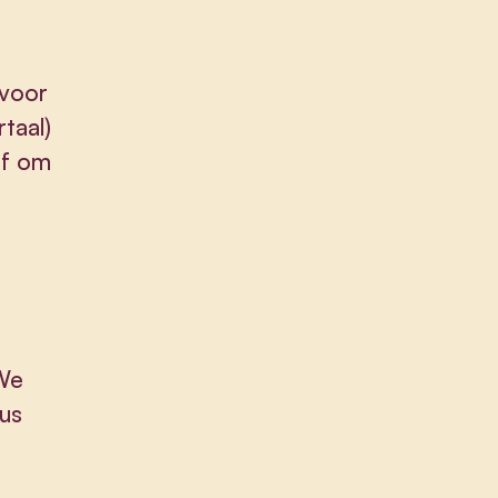
 voor
taal)
of om
 We
dus