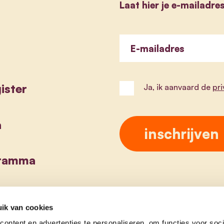
Laat hier je e-mailadre
E-mailadres
ister
Ja, ik aanvaard de
pr
a
gramma
ik van cookies
ontent en advertenties te personaliseren, om functies voor soci