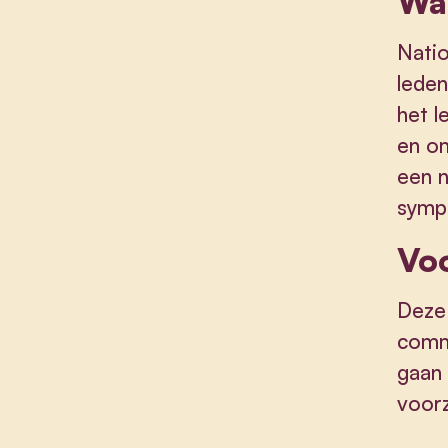
Wat
Natio
leden
het l
en om
een n
sympa
Vo
Deze 
commu
gaan 
voorz