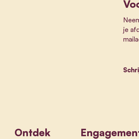
Voo
Neem
je af
maila
Schri
Ontdek
Engagemen