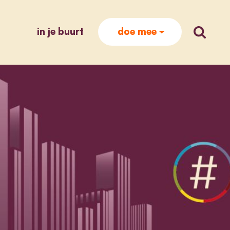
in je buurt
zoek op
doe mee