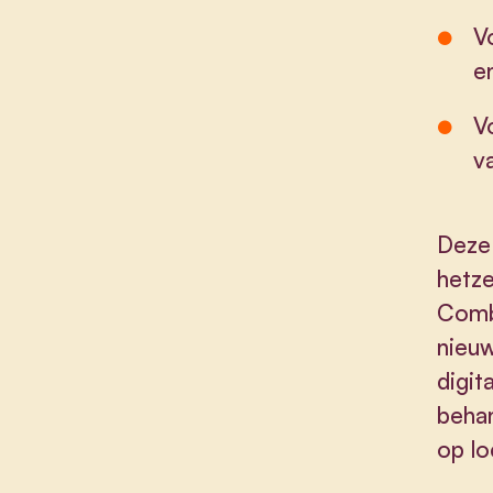
V
e
V
v
Deze 
hetze
Comb
nieuw
digit
behan
op lo