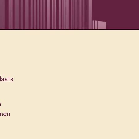
laats
e
nnen