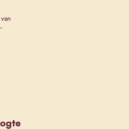
 van
-
oogte