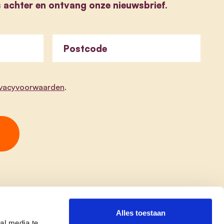
s achter en ontvang onze nieuwsbrief.
Postcode
ivacyvoorwaarden
.
Alles toestaan
al media te