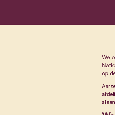
We or
Natio
op de
Aarze
afdel
staan