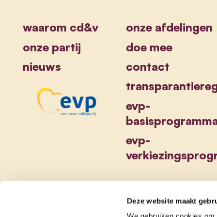
waarom cd&v
onze afdelingen
onze partij
doe mee
nieuws
contact
transparantiereg
evp-
basisprogramm
evp-
verkiezingspro
Deze website maakt gebru
We gebruiken cookies om c