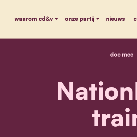
waarom cd&v
onze partij
nieuws
c
doe mee
Nation
trai