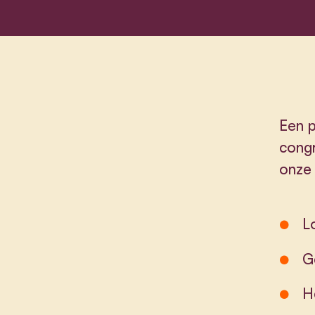
Een p
cong
onze
L
G
H