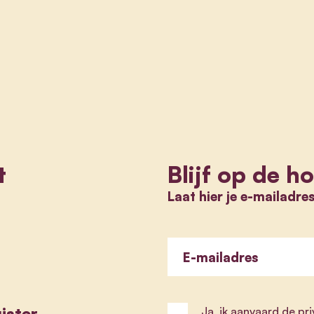
t
Blijf op de h
Laat hier je e-mailadre
E-mailadres
ister
Ja, ik aanvaard de
pr