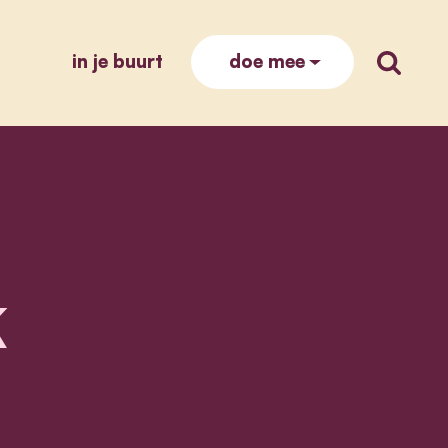
in je buurt
zoek op
doe mee
k