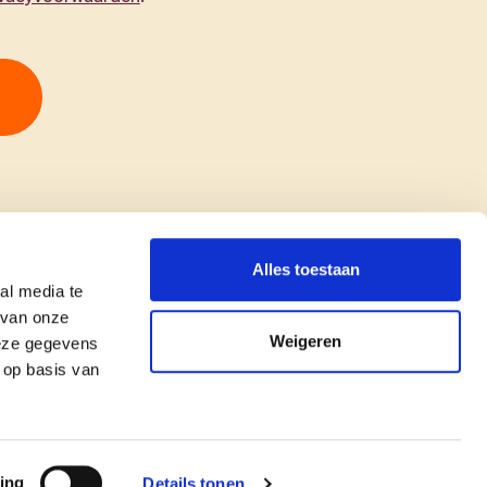
Alles toestaan
al media te
 van onze
Weigeren
deze gegevens
 op basis van
copyright © cd&v
Privacyverklaring
|
Cookie verklaring
ing
Details tonen