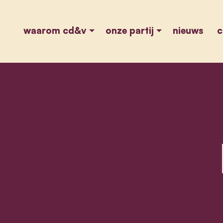
waarom cd&v
onze partij
nieuws
c