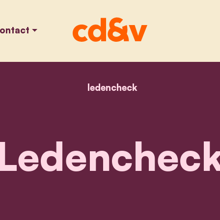
ontact
ledencheck
home
ledencheck
Ledenchec