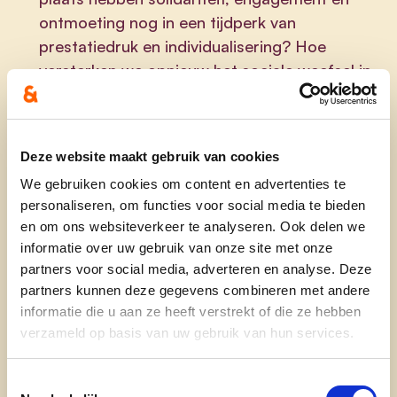
ontmoeting nog in een tijdperk van
prestatiedruk en individualisering? Hoe
versterken we opnieuw het sociale weefsel in
buurten, verenigingen, scholen en lokale
gemeenschappen? En welke rol kan de politiek
spelen in het herstellen van vertrouwen en het
Deze website maakt gebruik van cookies
creëren van een samenleving waarin mensen
We gebruiken cookies om content en advertenties te
zich opnieuw betrokken voelen?
personaliseren, om functies voor social media te bieden
en om ons websiteverkeer te analyseren. Ook delen we
Een moment vol inzichten, verdieping en inspiratie
informatie over uw gebruik van onze site met onze
partners voor social media, adverteren en analyse. Deze
over
hoe we opnieuw bruggen kunnen bouwen
partners kunnen deze gegevens combineren met andere
in een tijd van toenemende fragmentatie
.
informatie die u aan ze heeft verstrekt of die ze hebben
verzameld op basis van uw gebruik van hun services.
Kom jij ook?
Voornaam
Toestemmingsselectie