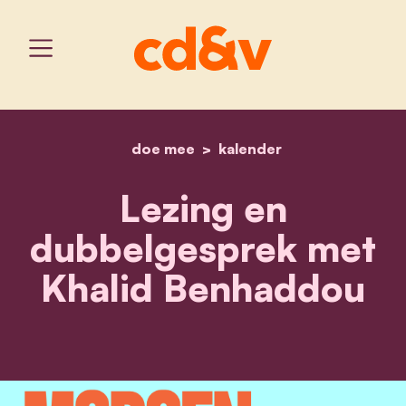
doe mee
home
kalender
khalid benhaddou
Lezing en
dubbelgesprek met
Khalid Benhaddou