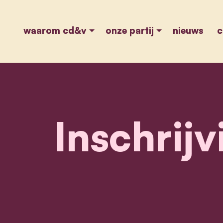
waarom cd&v
onze partij
nieuws
c
Inschrijv