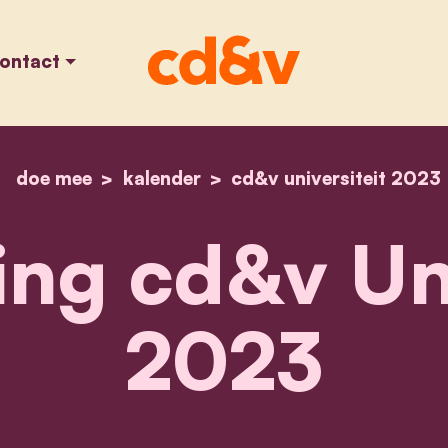
ontact
doe mee
kalender
home
cd&v universiteit 2023
inschrijving cd&v uni
ing cd&v Un
2023