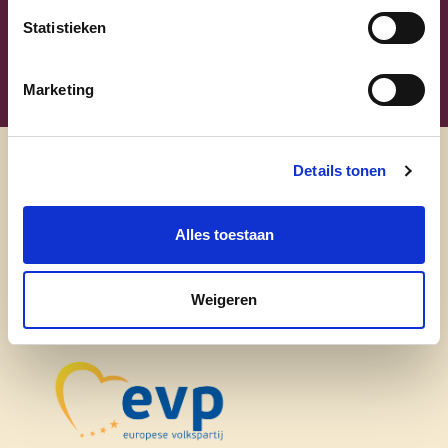
Statistieken
Marketing
Details tonen
Ontdek
Alles toestaan
waarom cd&v
onze partij
Weigeren
nieuws