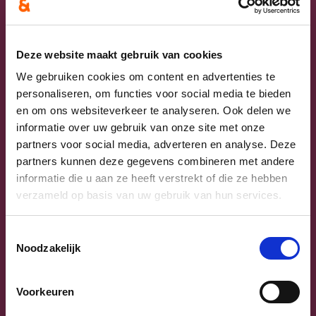
Voornaam
Deze website maakt gebruik van cookies
Achternaam
We gebruiken cookies om content en advertenties te
personaliseren, om functies voor social media te bieden
en om ons websiteverkeer te analyseren. Ook delen we
E-mailadres
informatie over uw gebruik van onze site met onze
partners voor social media, adverteren en analyse. Deze
Telefoonnummer of gsm
partners kunnen deze gegevens combineren met andere
informatie die u aan ze heeft verstrekt of die ze hebben
verzameld op basis van uw gebruik van hun services.
Ik wil op de hoogte gebracht worden van cd&v in mijn
gemeente.
Toestemmingsselectie
Ik geef toestemming om communicatie over Annelies
Noodzakelijk
Verlinden te ontvangen
Ja, ik aanvaard de privacyvoorwaarden.
Voorkeuren
Klik
hier
om de privacyvoorwaarden te raadplegen