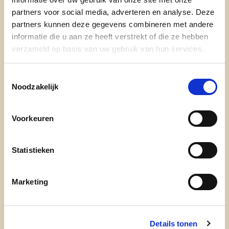
goedgekeurd.
partners voor social media, adverteren en analyse. Deze
partners kunnen deze gegevens combineren met andere
Schrijf je hier in
informatie die u aan ze heeft verstrekt of die ze hebben
verzameld op basis van uw gebruik van hun services.
Toestemmingsselectie
Noodzakelijk
Voorkeuren
Ontdek
Statistieken
waarom cd&v
Marketing
onze partij
nieuws
Details tonen