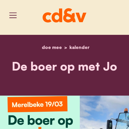
doe mee
home
kalender
de boer op met jo
De boer op met Jo