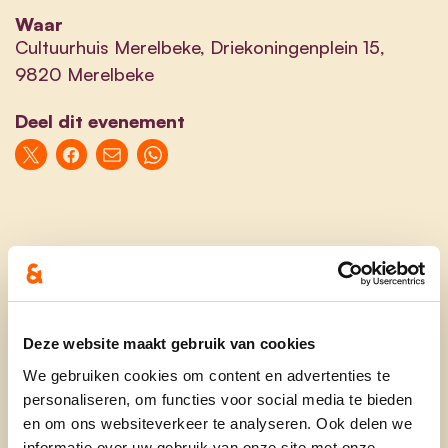
Waar
Cultuurhuis Merelbeke, Driekoningenplein 15,
9820 Merelbeke
Deel dit evenement
Omdat we geloven dat burgers, bedrijven en
boeren deel zijn van de oplossing, en daarvoor
duidelijkheid verdienen.
Deze website maakt gebruik van cookies
Als Vlaams minister van Landbouw licht ik tijdens
We gebruiken cookies om content en advertenties te
het onderstaande
dialoogmoment
graag toe
personaliseren, om functies voor social media te bieden
waarom cd&v het stikstofdecreet mee heeft
en om ons websiteverkeer te analyseren. Ook delen we
informatie over uw gebruik van onze site met onze