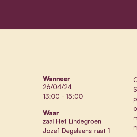
Wanneer
O
26/04/24
S
13:00
-
15:00
p
o
Waar
m
zaal Het Lindegroen
m
Jozef Degelaenstraat 1