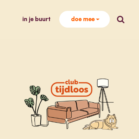
in je buurt
zoek op
doe mee