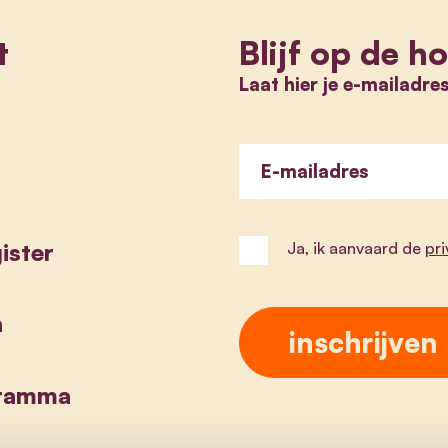
t
Blijf op de h
Laat hier je e-mailadre
E-mailadres
ister
Ja, ik aanvaard de
pr
a
gramma