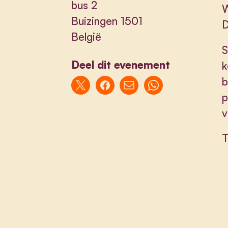
bus 2
W
Buizingen 1501
D
België
S
Deel dit evenement
k
b
p
v
T