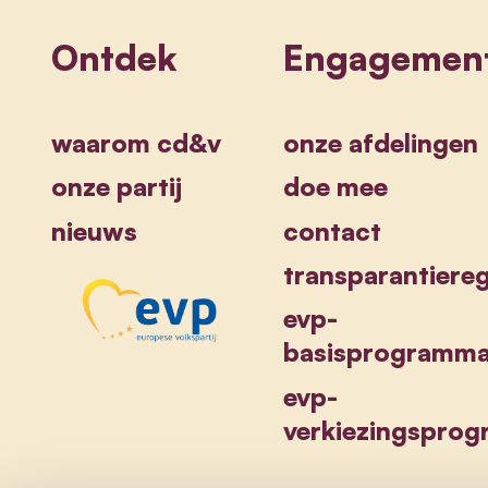
Ontdek
Engagemen
waarom cd&v
onze afdelingen
onze partij
doe mee
nieuws
contact
transparantiereg
evp-
basisprogramm
evp-
verkiezingspro