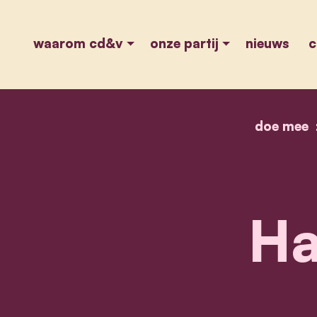
waarom cd&v
onze partij
nieuws
c
doe mee
Ha