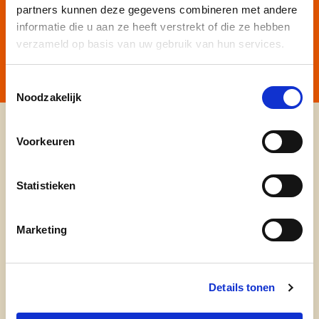
Klik
hier
om de privacyvoorwaarden te raadplegen
partners kunnen deze gegevens combineren met andere
informatie die u aan ze heeft verstrekt of die ze hebben
verzameld op basis van uw gebruik van hun services.
Toestemmingsselectie
Noodzakelijk
Ontdek
Voorkeuren
waarom cd&v
Statistieken
onze partij
Marketing
nieuws
Details tonen