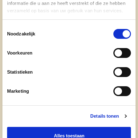
informatie die u aan ze heeft verstrekt of die ze hebben
verzameld op basis van uw gebruik van hun services.
Toestemmingsselectie
Noodzakelijk
Ontdek
Voorkeuren
waarom cd&v
Statistieken
onze partij
nieuws
Marketing
Details tonen
Alles toestaan