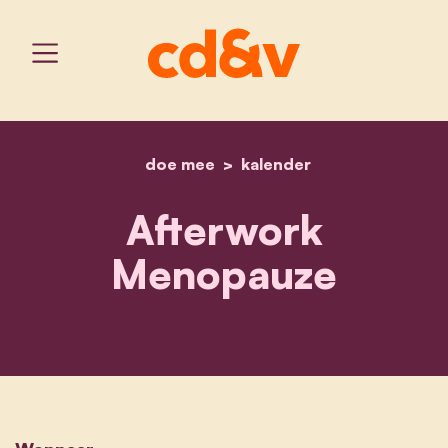
doe mee
home
kalender
afterwork menopauze
Afterwork
Menopauze