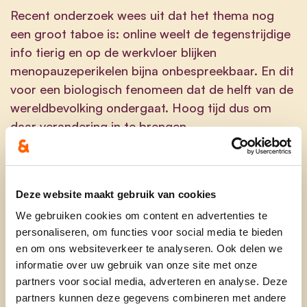
Recent onderzoek wees uit dat het thema nog
een groot taboe is: online weelt de tegenstrijdige
info tierig en op de werkvloer blijken
menopauzeperikelen bijna onbespreekbaar. En dit
voor een biologisch fenomeen dat de helft van de
wereldbevolking ondergaat. Hoog tijd dus om
daar verandering in te brengen.
Op
13 december
staat een team experten klaar
om u meer inzicht te geven in deze ingrijpende
levensfase. Daarnaast kunt u er ook met al uw
Deze website maakt gebruik van cookies
eigen vragen terecht. We starten de avond met
We gebruiken cookies om content en advertenties te
broodjes en een drankje en achteraf is er ook tijd
personaliseren, om functies voor social media te bieden
om na te praten.
en om ons websiteverkeer te analyseren. Ook delen we
informatie over uw gebruik van onze site met onze
Deelnemen is gratis na
inschrijving
.
partners voor social media, adverteren en analyse. Deze
partners kunnen deze gegevens combineren met andere