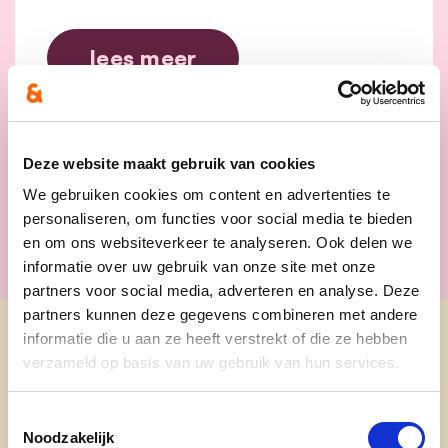
lees meer
ANNELIES VERLINDEN
PIETER DE COCK
SAMMY MAHDI
VEILIGHEID
Deze website maakt gebruik van cookies
We gebruiken cookies om content en advertenties te
personaliseren, om functies voor social media te bieden
en om ons websiteverkeer te analyseren. Ook delen we
informatie over uw gebruik van onze site met onze
partners voor social media, adverteren en analyse. Deze
partners kunnen deze gegevens combineren met andere
informatie die u aan ze heeft verstrekt of die ze hebben
Ontdek
verzameld op basis van uw gebruik van hun services.
waarom cd&v
Toestemmingsselectie
Noodzakelijk