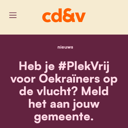
nieuws
home
heb je #plekvrij voor oe
Heb je #PlekVrij
voor Oekraïners op
de vlucht? Meld
het aan jouw
gemeente.