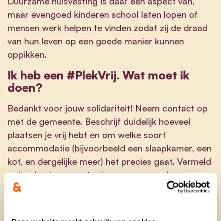
Duurzame huisvesting is daar één aspect van,
maar evengoed kinderen school laten lopen of
mensen werk helpen te vinden zodat zij de draad
van hun leven op een goede manier kunnen
oppikken.
Ik heb een #PlekVrij. Wat moet ik
doen?
Bedankt voor jouw solidariteit! Neem contact op
met de gemeente. Beschrijf duidelijk hoeveel
plaatsen je vrij hebt en om welke soort
accommodatie (bijvoorbeeld een slaapkamer, een
kot, en dergelijke meer) het precies gaat. Vermeld
ook zeker jouw contactgegevens en adres.
De gemeente zal deze info centraliseren en
bezorgen aan het Nationaal Crisiscentrum. De
gemeenten zijn zich nog volop aan het