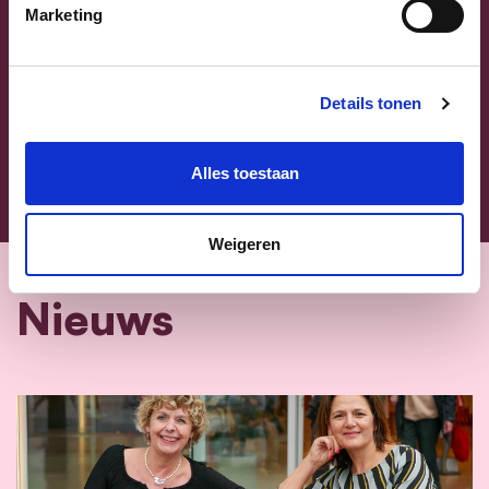
Marketing
Ja, ik aanvaard de privacyvoorwaarden.
Klik
hier
om de privacyvoorwaarden te raadplegen
Details tonen
Alles toestaan
Weigeren
Nieuws