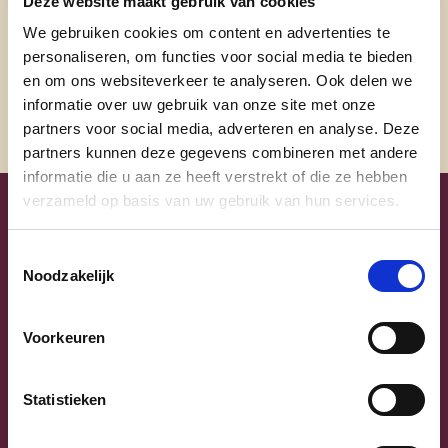
Deze website maakt gebruik van cookies
organiseren om dit alles in goede banen te leiden,
We gebruiken cookies om content en advertenties te
dus wees geduldig als je de gemeente
personaliseren, om functies voor social media te bieden
contacteert om een plek aan te bieden.
en om ons websiteverkeer te analyseren. Ook delen we
informatie over uw gebruik van onze site met onze
Vragen als gemeentebestuur?
Kijk hier
.
partners voor social media, adverteren en analyse. Deze
partners kunnen deze gegevens combineren met andere
informatie die u aan ze heeft verstrekt of die ze hebben
verzameld op basis van uw gebruik van hun services.
Blijf op de hoogte
Toestemmingsselectie
Noodzakelijk
Laat hier je e-mailadres achter en ontvang
onze nieuwsbrief.
Voorkeuren
E-mailadres
Statistieken
Postcode