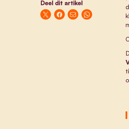
Deel dit artikel
d
k
m
C
D
V
t
o