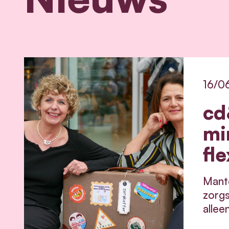
16/0
cd
mi
fle
Mante
zorgs
allee