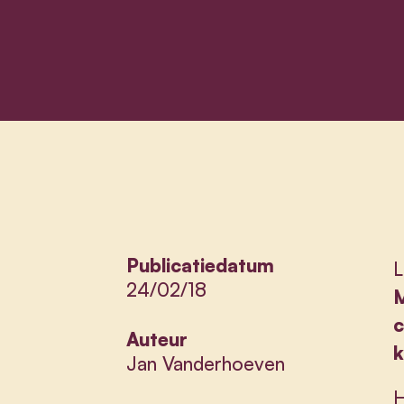
Publicatiedatum
L
24/02/18
M
c
Auteur
k
Jan Vanderhoeven
H