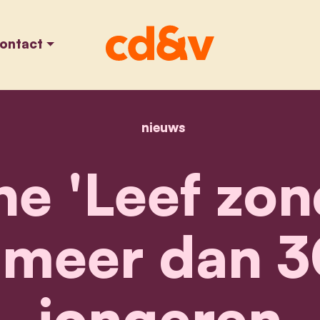
ontact
nieuws
home
campagne 'leef zonder
 'Leef zonde
t meer dan 
jongeren