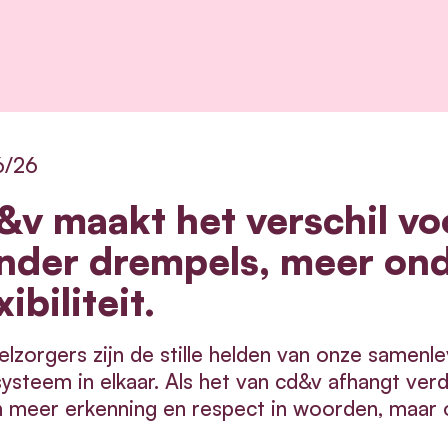
6/26
&v maakt het verschil vo
nder drempels, meer on
xibiliteit.
lzorgers zijn de stille helden van onze samenle
ysteem in elkaar.
Als het van cd&v afhangt ver
n meer erkenning en respect in woorden, maar 