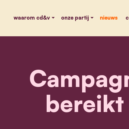
waarom cd&v
onze partij
nieuws
c
Campagne
bereik