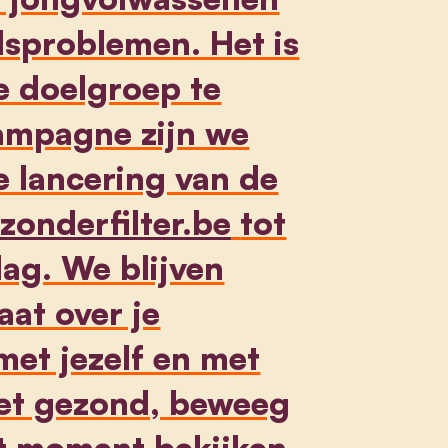
dsproblemen. Het is
e doelgroep te
ampagne zijn we
e lancering van de
zonderfilter.be
tot
ag. We blijven
aat over je
met jezelf en met
Eet gezond, beweeg
it moment bekijken