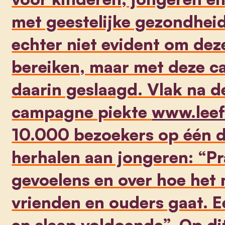
met geestelijke gezondhei
echter niet evident om dez
bereiken, maar met deze c
daarin geslaagd. Vlak na d
campagne piekte
www.leef
10.000 bezoekers op één d
herhalen aan jongeren: “Pr
gevoelens en over hoe het 
vrienden en ouders gaat. 
en slaap voldoende”. Op d