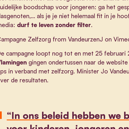
uidelijke boodschap voor jongeren: ga het gesp
lasgenoten,… als je je niet helemaal fit in je ho
edia:
durf te leven zonder filter
.
ampagne Zelfzorg
from
VandeurzenJ
on
Vime
e campagne loopt nog tot en met 25 februari 
lamingen
gingen ondertussen naar de website
ips in verband met zelfzorg. Minister Jo Vandeu
ver de resultaten.
“In ons beleid hebben we 
voor kinderen, jongeren e